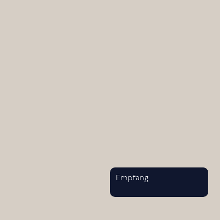
Empfang
Lo
Empfang